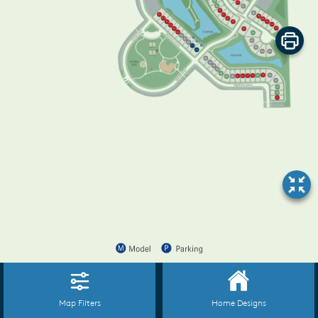
404
410
403
411
402
387
219
401
388
218
400
389
390
399
217
391
216
392
215
398
214
397
213
212
396
211
210
395
209
394
393
208
207
206
205
204
196
195
197
198
199
200
201
202
203
194
193
192
191
Fit To
View
Disclaimer
Map Filters
Home Designs