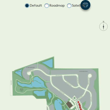
Default
Roadmap
Satellite
466
405
406
407
408
409