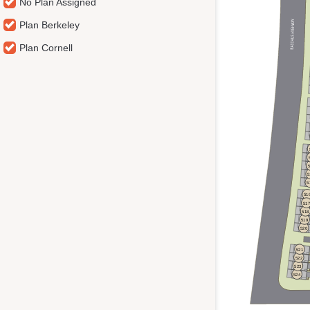
No Plan Assigned
Plan Berkeley
Plan Cornell
5
5
51
517
518
519
520
521
522
523
524