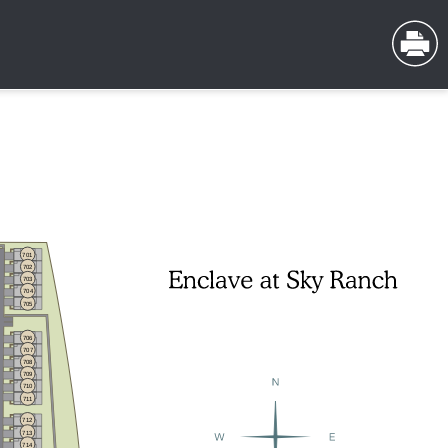
701
702
703
704
705
706
707
708
709
710
711
712
713
714