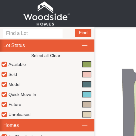
Find
Lot Status
Select all
Clear
Available
Sold
Model
Quick Move In
Future
Unreleased
Homes