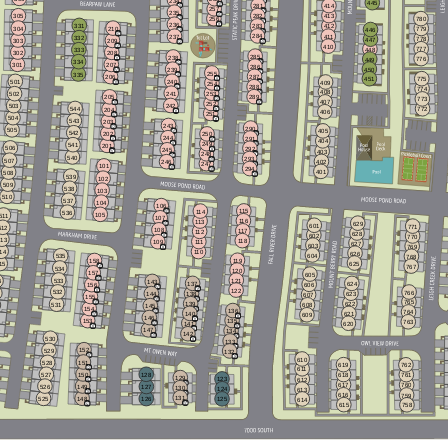
234
445
281
414
257
235
413
282
305
780
256
236
331
412
283
304
210
779
446
284
411
237
332
778
447
303
209
410
777
448
333
302
208
285
238
776
449
334
301
207
286
450
239
255
335
287
206
775
451
240
501
409
254
288
774
408
241
253
502
289
205
773
407
252
242
503
544
772
204
406
251
504
543
203
243
290
505
405
542
202
250
244
291
404
249
541
201
506
292
245
403
248
540
293
507
402
246
247
101
294
401
508
539
102
509
538
103
510
537
104
106
115
114
536
105
511
107
116
113
629
601
771
512
108
117
112
628
602
770
513
118
111
109
627
603
769
14
110
626
604
535
768
119
158
625
15
767
534
120
157
605
533
121
6
143
137
624
606
156
122
532
766
623
138
144
607
155
765
622
139
531
608
145
154
136
764
140
621
609
146
135
153
763
141
620
147
134
142
530
133
152
529
132
610
151
528
619
762
611
150
527
128
618
761
129
123
612
617
760
149
526
127
130
124
613
616
759
131
148
525
126
125
614
615
758