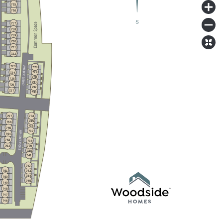
715
716
717
718
719
720
721
722
723
728
729
724
730
725
731
726
732
727
733
757
734
735
756
736
755
737
754
753
738
739
752
740
741
742
751
743
744
750
745
749
748
747
746