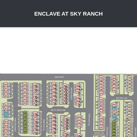
ENCLAVE AT SKY RANCH
429
795
430
794
428
431
793
427
432
223
319
318
222
270
269
426
792
433
224
320
317
271
221
268
425
791
434
225
272
321
267
316
220
424
266
226
322
315
219
273
265
227
323
423
218
274
264
422
228
324
217
275
435
790
314
421
789
436
313
420
788
437
419
312
325
216
787
438
311
229
326
786
276
439
215
418
263
277
230
327
214
417
262
310
440
785
278
231
328
416
261
213
309
784
441
279
415
260
232
329
212
783
442
308
233
330
782
443
211
307
259
781
444
280
306
258